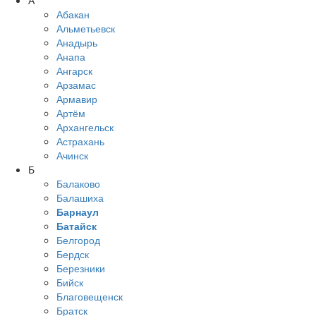
Абакан
Альметьевск
Анадырь
Анапа
Ангарск
Арзамас
Армавир
Артём
Архангельск
Астрахань
Ачинск
Б
Балаково
Балашиха
Барнаул
Батайск
Белгород
Бердск
Березники
Бийск
Благовещенск
Братск