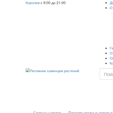
Королев
с 9:00 до 21:00
Д
О
Г
О
О
К
Саженцы цветов
Плодово-ягодные деревья