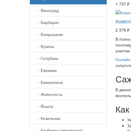
1 737 ₽
- Виноград
Компл
- Барбарис
2 376 ₽
- Боярышник
В психо
поэтому
- Бузина
участки
- Голубика
Онлайн 
сопутст
- Ежевика
Саж
- Ежемалина
В данно
- Жимолость
восполь
Как
- Йошта
- Кизильник
У
З
- Клубника (земляника)