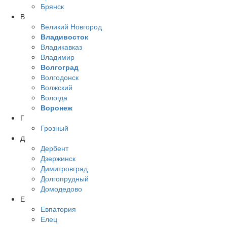
Брянск
В
Великий Новгород
Владивосток
Владикавказ
Владимир
Волгоград
Волгодонск
Волжский
Вологда
Воронеж
Г
Грозный
Д
Дербент
Дзержинск
Димитровград
Долгопрудный
Домодедово
Е
Евпатория
Елец