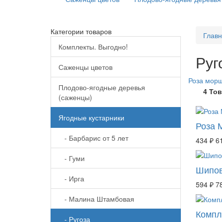
Категории товаров
Глав
Комплекты. Выгодно!
Руг
Саженцы цветов
Роза морщ
Плодово-ягодные деревья
4 То
(саженцы)
Ягодные кустарники
Роза 
- Барбарис от 5 лет
434 ₽
6
- Гуми
Шипов
- Ирга
594 ₽
7
- Малина Штамбовая
Компл
- Ругоза