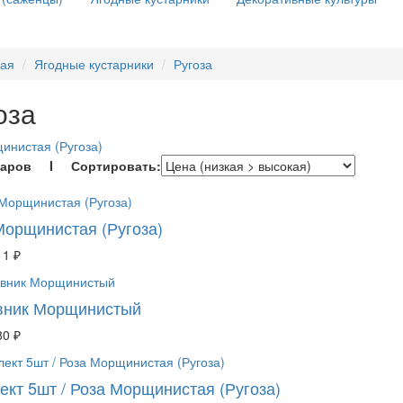
ная
Ягодные кустарники
Ругоза
оза
инистая (Ругоза)
варов I Сортировать:
Морщинистая (Ругоза)
11 ₽
ник Морщинистый
80 ₽
ект 5шт / Роза Морщинистая (Ругоза)