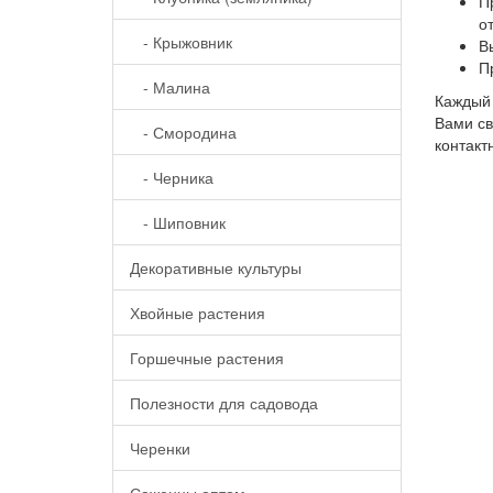
П
о
- Крыжовник
В
П
- Малина
Каждый 
Вами св
- Смородина
контакт
- Черника
- Шиповник
Декоративные культуры
Хвойные растения
Горшечные растения
Полезности для садовода
Черенки
Саженцы оптом