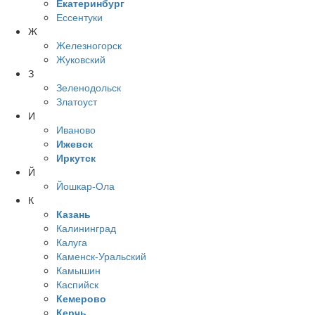
Екатеринбург
Ессентуки
Ж
Железногорск
Жуковский
З
Зеленодольск
Златоуст
И
Иваново
Ижевск
Иркутск
Й
Йошкар-Ола
К
Казань
Калининград
Калуга
Каменск-Уральский
Камышин
Каспийск
Кемерово
Керчь