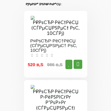
Р¤РѕСЂР·РёС†РёСЏ
(СЃРµСЏРЅРµС† РѕС‚
10СЃРј)
520 в‚Ѕ
986 в‚Ѕ