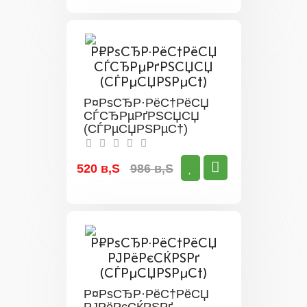
Р¤РѕСЂР·РёС†РёСЏ
СЃСЂРµРґРЅСЏСЏ
(СЃРµСЏРЅРµС†)
520 в‚Ѕ
986 в‚Ѕ
Р¤РѕСЂР·РёС†РёСЏ