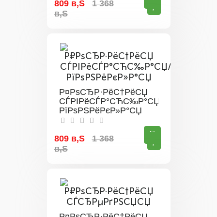
809 в‚Ѕ
1 368
в‚Ѕ
Р¤РѕСЂР·РёС†РёСЏ
СЃРІРёСЃР°СЋС‰Р°СЏ/
РїРѕРЅРёРєР»Р°СЏ
809 в‚Ѕ
1 368
в‚Ѕ
Р¤РѕСЂР·РёС†РёСЏ