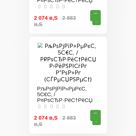
Р¤РѕСЂР·РёС†РёСЏ
(СЃРµСЏРЅРµС† РѕС‚
10СЃРј)
2 074 в‚Ѕ
2 883
в‚Ѕ
РљРѕРјРїР»РµРєС‚
5С€С‚ /
Р¤РѕСЂР·РёС†РёСЏ
Р›РёРЅРІСѓРґ Р“РѕР»Рґ
(СЃРµСЏРЅРµС†)
2 074 в‚Ѕ
2 883
в‚Ѕ