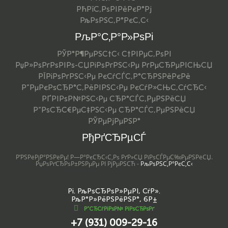
РћРїС‚РѕРІРёРєР°Рј
РљРѕРЅС‚Р°РєС‚С‹
РљР°С‚Р°Р»РѕРі
РЎР°Р¶РµРЅС†С‹ С†РІРµС‚РѕРІ
РџР»РѕРґРѕРІРѕ-СЏРіРѕРґРЅС‹Рµ РґРµСЂРµРІСЊСЏ
РЇРіРѕРґРЅС‹Рµ РєСѓСЃС‚Р°СЂРЅРёРєРё
Р”РµРєРѕСЂР°С‚РёРІРЅС‹Рµ РєСѓР»СЊС‚СѓСЂС‹
РҐРІРѕР№РЅС‹Рµ СЂР°СЃС‚РµРЅРёСЏ
Р“РѕСЂС€РµС‡РЅС‹Рµ СЂР°СЃС‚РµРЅРёСЏ
РЎРµРјРµРЅР°
РђРґСЂРµСЃ
Р’РЅРёРјР°РЅРёРµ! Р—Р°РєСЂС‹С‚Рѕ РґР»СЏ РїРѕСЃРµС‰РµРЅРёСЏ.
РџРѕРґСЂРѕР±РЅРµРµ РІ РјРµРЅСЋ -
РљРѕРЅС‚Р°РєС‚С‹
Рі. РљРѕСЂРѕР»РµРІ, СѓР».
РљР°Р»РёРЅРёРЅР°, 6Р±
Р”СЂСѓРіРѕР№ РіРѕСЂРѕРґ
+7 (931) 009-29-16