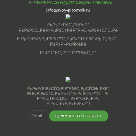
Р—Р°РєР°Р·Р°С‚СЊ РѕР±СЂР°С‚РЅС‹Р№ Р·РІРѕРЅРѕРє
info@svoy-pitomnik.ru
РџРѕР»РёС‚РёРєР°
РєРѕРЅС„РёРґРµРЅС†РёР°Р»СЊРЅРѕСЃС‚Рё
Р РµРєРѕРјРµРЅРґР°С‚РµР»СЊРЅС‹Рµ С‚РµС…
РЅРѕР»РѕРіРёРё
РљР°СЂС‚Р° СЃР°Р№С‚Р°
РџРѕРґРїРёСЃС‹РІР°Р№С‚РµСЃСЊ РЅР°
РЅРѕРІРѕСЃС‚Рё
Рѕ СЃРєРёРґРєР°С… Рё
Р°РєС†РёСЏС… РЅР°С€РµРіРѕ
РїРёС‚РѕРјРЅРёРєР°!
РџРѕРґРїРёСЃР°С‚СЊСЃСЏ