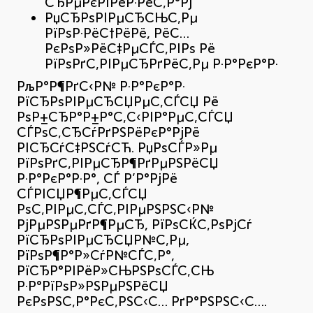
СЂРµРєРІРёР·РёС‚Р°Рј
РџСЂРѕРІРµСЂСЊС‚Рµ
РїРѕР·РёС†РёРё, РёС…
РєРѕР»РёС‡РµСЃС‚РІРѕ Рё
РїРѕРґС‚РІРµСЂРґРёС‚Рµ Р·Р°РєР°Р·
РљР°Р¶РґС‹Р№ Р·Р°РєР°Р·
РїСЂРѕРІРµСЂСЏРµС‚СЃСЏ Рё
РѕР±СЂР°Р±Р°С‚С‹РІР°РµС‚СЃСЏ
СЃРѕС‚СЂСѓРґРЅРёРєР°РјРё
РІСЂСѓС‡РЅСѓСЋ. РџРѕСЃР»Рµ
РїРѕРґС‚РІРµСЂР¶РґРµРЅРёСЏ
Р·Р°РєР°Р·Р°, СЃ Р’Р°РјРё
СЃРІСЏР¶РµС‚СЃСЏ
РѕС‚РІРµС‚СЃС‚РІРµРЅРЅС‹Р№
РјРµРЅРµРґР¶РµСЂ, РїРѕСЌС‚РѕРјСѓ
РїСЂРѕРІРµСЂСЏР№С‚Рµ,
РїРѕР¶Р°Р»СѓР№СЃС‚Р°,
РїСЂР°РІРёР»СЊРЅРѕСЃС‚СЊ
Р·Р°РїРѕР»РЅРµРЅРёСЏ
РєРѕРЅС‚Р°РєС‚РЅС‹С… РґР°РЅРЅС‹С….