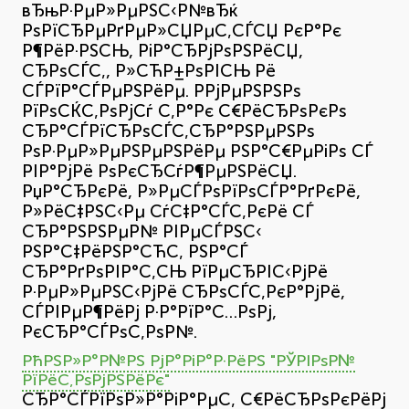
вЂњР·РµР»РµРЅС‹Р№вЂќ
РѕРїСЂРµРґРµР»СЏРµС‚СЃСЏ РєР°Рє
Р¶РёР·РЅСЊ, РіР°СЂРјРѕРЅРёСЏ,
СЂРѕСЃС‚, Р»СЋР±РѕРІСЊ Рё
СЃРїР°СЃРµРЅРёРµ. РРјРµРЅРЅРѕ
РїРѕСЌС‚РѕРјСѓ С‚Р°Рє С€РёСЂРѕРєРѕ
СЂР°СЃРїСЂРѕСЃС‚СЂР°РЅРµРЅРѕ
РѕР·РµР»РµРЅРµРЅРёРµ РЅР°С€РµРіРѕ СЃ
РІР°РјРё РѕРєСЂСѓР¶РµРЅРёСЏ.
РџР°СЂРєРё, Р»РµСЃРѕРїРѕСЃР°РґРєРё,
Р»РёС‡РЅС‹Рµ СѓС‡Р°СЃС‚РєРё СЃ
СЂР°РЅРЅРµР№ РІРµСЃРЅС‹
РЅР°С‡РёРЅР°СЋС‚ РЅР°СЃ
СЂР°РґРѕРІР°С‚СЊ РїРµСЂРІС‹РјРё
Р·РµР»РµРЅС‹РјРё СЂРѕСЃС‚РєР°РјРё,
СЃРІРµР¶РёРј Р·Р°РїР°С…РѕРј,
РєСЂР°СЃРѕС‚РѕР№.
РћРЅР»Р°Р№РЅ РјР°РіР°Р·РёРЅ "РЎРІРѕР№
РїРёС‚РѕРјРЅРёРє"
СЂР°СЃРїРѕР»Р°РіР°РµС‚ С€РёСЂРѕРєРёРј