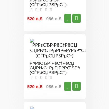
РЈРёРєСЌРЅРґ
(СЃРµСЏРЅРµС†)
520 в‚Ѕ
986 в‚Ѕ
Р¤РѕСЂР·РёС†РёСЏ
СЏР№С†РµРІРёРґРЅР°СЏ
(СЃРµСЏРЅРµС†)
520 в‚Ѕ
986 в‚Ѕ