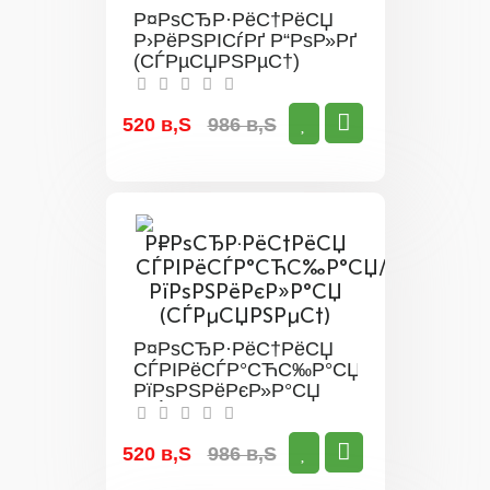
Р¤РѕСЂР·РёС†РёСЏ
Р›РёРЅРІСѓРґ Р“РѕР»Рґ
(СЃРµСЏРЅРµС†)
520 в‚Ѕ
986 в‚Ѕ
Р¤РѕСЂР·РёС†РёСЏ
СЃРІРёСЃР°СЋС‰Р°СЏ/
РїРѕРЅРёРєР»Р°СЏ
(СЃРµСЏРЅРµС†)
520 в‚Ѕ
986 в‚Ѕ