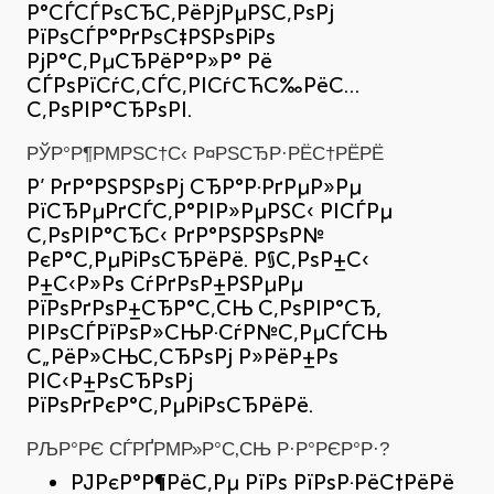
Р°СЃСЃРѕСЂС‚РёРјРµРЅС‚РѕРј
РїРѕСЃР°РґРѕС‡РЅРѕРіРѕ
РјР°С‚РµСЂРёР°Р»Р° Рё
СЃРѕРїСѓС‚СЃС‚РІСѓСЋС‰РёС…
С‚РѕРІР°СЂРѕРІ.
РЎР°Р¶РΜРЅС†С‹ Р¤РЅСЂР·РЁС†РЁРЁ
Р’ РґР°РЅРЅРѕРј СЂР°Р·РґРµР»Рµ
РїСЂРµРґСЃС‚Р°РІР»РµРЅС‹ РІСЃРµ
С‚РѕРІР°СЂС‹ РґР°РЅРЅРѕР№
РєР°С‚РµРіРѕСЂРёРё. Р§С‚РѕР±С‹
Р±С‹Р»Рѕ СѓРґРѕР±РЅРµРµ
РїРѕРґРѕР±СЂР°С‚СЊ С‚РѕРІР°СЂ,
РІРѕСЃРїРѕР»СЊР·СѓР№С‚РµСЃСЊ
С„РёР»СЊС‚СЂРѕРј Р»РёР±Рѕ
РІС‹Р±РѕСЂРѕРј
РїРѕРґРєР°С‚РµРіРѕСЂРёРё.
РЉР°РЄ СЃРҐРΜР»Р°С‚СЊ Р·Р°РЄР°Р·?
РЈРєР°Р¶РёС‚Рµ РїРѕ РїРѕР·РёС†РёРё