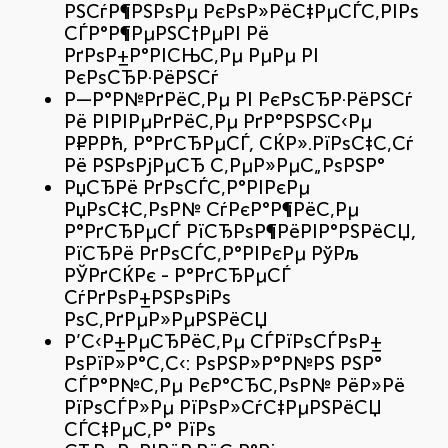
РЅСѓР¶РЅРѕРµ РєРѕР»РёС‡РµСЃС‚РІРѕ
СЃР°Р¶РµРЅС†РµРІ Рё
РґРѕР±Р°РІСЊС‚Рµ РµРµ РІ
РєРѕСЂР·РёРЅСѓ
Р—Р°Р№РґРёС‚Рµ РІ РєРѕСЂР·РёРЅСѓ
Рё РІРІРµРґРёС‚Рµ РґР°РЅРЅС‹Рµ
Р¤РРћ, Р°РґСЂРµСЃ, СЌР».РїРѕС‡С‚Сѓ
Рё РЅРѕРјРµСЂ С‚РµР»РµС„РѕРЅР°
РџСЂРё РґРѕСЃС‚Р°РІРєРµ
РџРѕС‡С‚РѕР№ СѓРєР°Р¶РёС‚Рµ
Р°РґСЂРµСЃ РїСЂРѕР¶РёРІР°РЅРёСЏ,
РїСЂРё РґРѕСЃС‚Р°РІРєРµ РўРљ
РЎРґСЌРє - Р°РґСЂРµСЃ
СѓРґРѕР±РЅРѕРіРѕ
РѕС‚РґРµР»РµРЅРёСЏ
Р’С‹Р±РµСЂРёС‚Рµ СЃРїРѕСЃРѕР±
РѕРїР»Р°С‚С‹: РѕРЅР»Р°Р№РЅ РЅР°
СЃР°Р№С‚Рµ РєР°СЂС‚РѕР№ РёР»Рё
РїРѕСЃР»Рµ РїРѕР»СѓС‡РµРЅРёСЏ
СЃС‡РµС‚Р° РїРѕ