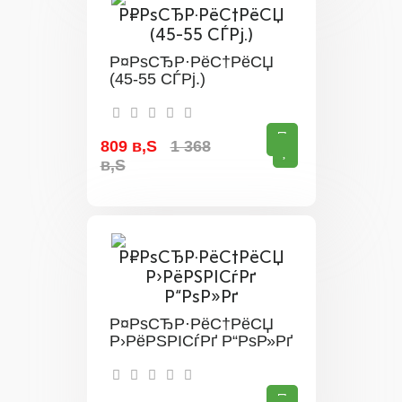
Р¤РѕСЂР·РёС†РёСЏ
(45-55 СЃРј.)
809 в‚Ѕ
1 368
в‚Ѕ
Р¤РѕСЂР·РёС†РёСЏ
Р›РёРЅРІСѓРґ Р“РѕР»Рґ