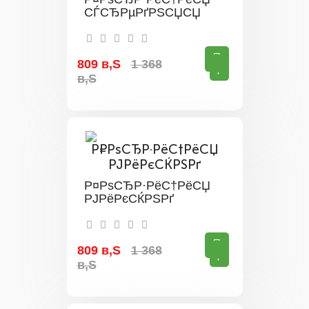
СЃСЂРµРґРЅСЏСЏ
809 в‚Ѕ
1 368
в‚Ѕ
Р¤РѕСЂР·РёС†РёСЏ
РЈРёРєСЌРЅРґ
809 в‚Ѕ
1 368
в‚Ѕ