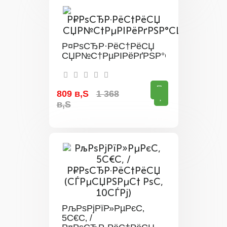
Р¤РѕСЂР·РёС†РёСЏ
СЏР№С†РµРІРёРґРЅР°СЏ
809 в‚Ѕ
1 368
в‚Ѕ
РљРѕРјРїР»РµРєС‚
5С€С‚ /