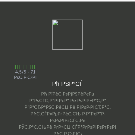
4.5/5 - 71
РѕС‚Р·С‹РІ
Рћ РЅР°СЃ
Рћ РїРёС‚РѕРјРЅРёРєРµ
Р”РѕСЃС‚Р°РІРєР° Рё РѕРїР»Р°С‚Р°
Р“Р°СЂР°РЅС‚РёСЏ Рё РІРѕР·РІСЂР°С‚
РћС‚СЃР»РµРґРёС‚СЊ Р·Р°РєР°Р·
РќРѕРІРѕСЃС‚Рё
РЎС‚Р°С‚СЊРё РґР»СЏ СЃР°РґРѕРІРѕРґРѕРІ
РћС‚Р·С‹РІС‹