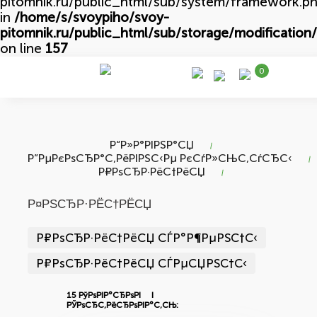
pitomnik.ru/public_html/sub/system/framework.ph
in
/home/s/svoypiho/svoy-
pitomnik.ru/public_html/sub/storage/modification/
on line
157
0
Р“Р»Р°РІРЅР°СЏ
Р”РµРєРѕСЂР°С‚РёРІРЅС‹Рµ РєСѓР»СЊС‚СѓСЂС‹
Р¤РѕСЂР·РёС†РёСЏ
Р¤РЅСЂР·РЁС†РЁСЏ
Р¤РѕСЂР·РёС†РёСЏ СЃР°Р¶РµРЅС†С‹
Р¤РѕСЂР·РёС†РёСЏ СЃРµСЏРЅС†С‹
15 РўРѕРІР°СЂРѕРІ I
РЎРѕСЂС‚РёСЂРѕРІР°С‚СЊ: