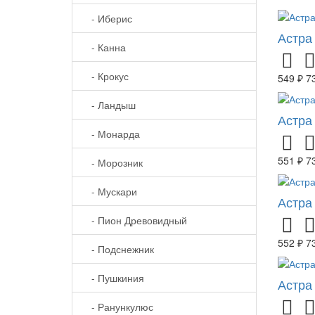
- Иберис
Астра
- Канна
- Крокус
549 ₽
7
- Ландыш
Астра
- Монарда
551 ₽
7
- Морозник
- Мускари
Астра
- Пион Древовидный
552 ₽
7
- Подснежник
- Пушкиния
Астра
- Ранункулюс