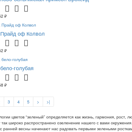
52 ₽
 Прайд оф Колвол
52 ₽
 бело-голубая
58 ₽
2
3
4
5
>
>|
логии цветов “зеленый” определяется как жизнь, гармония, рост, 
 так широко распространено озеленение нашего с вами окружения.
 с ранней весны начинают нас радовать первыми зелеными росткам