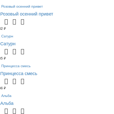
 Розовый осенний привет
32 ₽
 Сатурн
35 ₽
 Принцесса смесь
36 ₽
 Альба