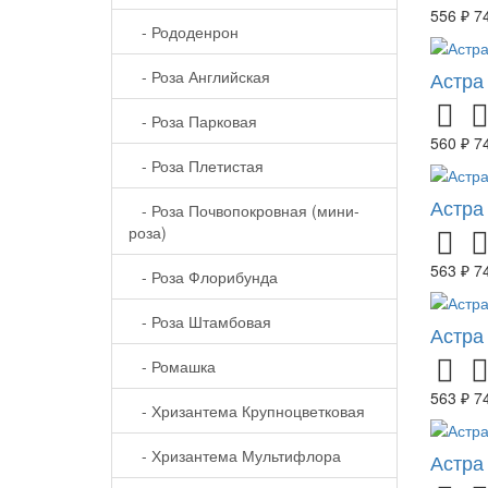
556 ₽
7
- Рододенрон
- Роза Английская
Астра
- Роза Парковая
560 ₽
7
- Роза Плетистая
Астра
- Роза Почвопокровная (мини-
роза)
563 ₽
7
- Роза Флорибунда
- Роза Штамбовая
Астра
- Ромашка
563 ₽
7
- Хризантема Крупноцветковая
- Хризантема Мультифлора
Астра