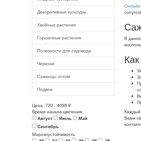
Онлайн 
Декоративные культуры
сопутст
Саж
Хвойные растения
Горшечные растения
В данно
восполь
Полезности для садовода
Как
Черенки
У
Саженцы оптом
З
П
Подвои
о
В
П
Цена
720
-
4098
₽
Время начала цветения
Каждый 
Вами св
Август
Июль
Май
контакт
Сентябрь
Морозоустойчивость
-35
-34
-30
-29
-28
-25