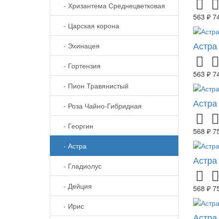
- Хризантема Среднецветковая
563 ₽
7
- Царская корона
Астра
- Эхинацея
- Гортензия
563 ₽
7
- Пион Травянистый
Астра
- Роза Чайно-Гибридная
- Георгин
568 ₽
7
- Астра
Астра
- Гладиолус
- Дейция
568 ₽
7
- Ирис
Астра