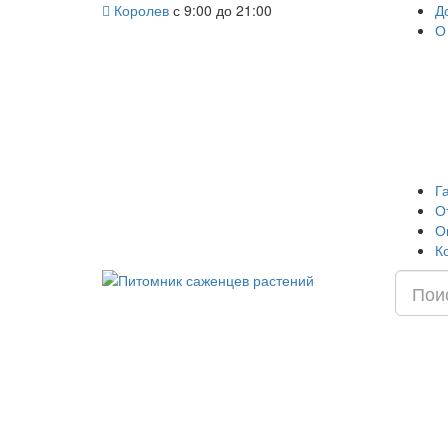
Королев
с 9:00 до 21:00
Д
О
Г
О
О
К