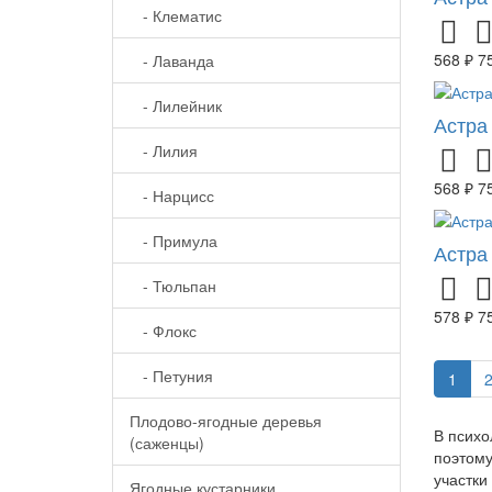
- Клематис
568 ₽
7
- Лаванда
- Лилейник
Астра
- Лилия
568 ₽
7
- Нарцисс
- Примула
Астра
- Тюльпан
578 ₽
7
- Флокс
- Петуния
1
Плодово-ягодные деревья
В психо
(саженцы)
поэтому
участки
Ягодные кустарники