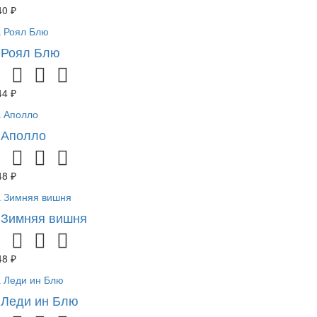
40 ₽
 Роял Блю
44 ₽
 Аполло
48 ₽
 Зимняя вишня
48 ₽
 Леди ин Блю