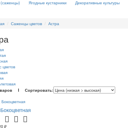
 (саженцы)
Ягодные кустарники
Декоративные культуры
ная
Саженцы цветов
Астра
ра
ая
тая
сная
с цветов
овая
яя
олетовая
оваров I Сортировать:
 Бокоцветная
20 ₽