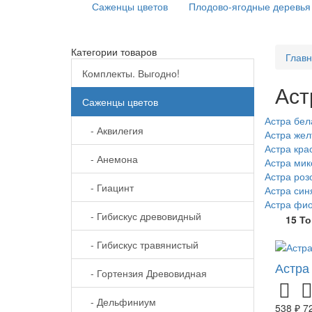
Саженцы цветов
Плодово-ягодные деревья
Категории товаров
Глав
Комплекты. Выгодно!
Аст
Саженцы цветов
Астра бел
- Аквилегия
Астра жел
Астра кра
- Анемона
Астра мик
Астра роз
- Гиацинт
Астра син
Астра фи
- Гибискус древовидный
15 Т
- Гибискус травянистый
Астра
- Гортензия Древовидная
- Дельфиниум
538 ₽
7