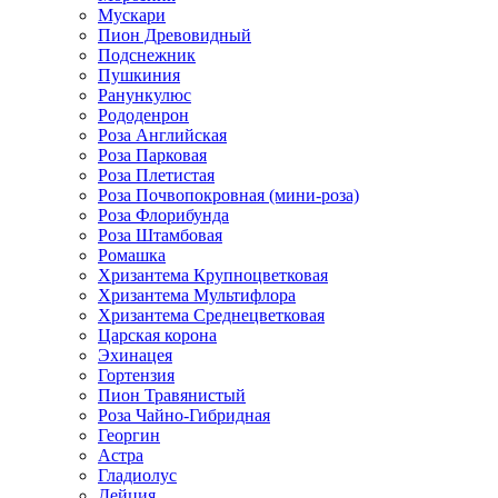
Мускари
Пион Древовидный
Подснежник
Пушкиния
Ранункулюс
Рододенрон
Роза Английская
Роза Парковая
Роза Плетистая
Роза Почвопокровная (мини-роза)
Роза Флорибунда
Роза Штамбовая
Ромашка
Хризантема Крупноцветковая
Хризантема Мультифлора
Хризантема Среднецветковая
Царская корона
Эхинацея
Гортензия
Пион Травянистый
Роза Чайно-Гибридная
Георгин
Астра
Гладиолус
Дейция