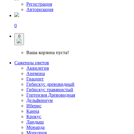
Регистрация
Авторизация
0
0
Ваша корзина пуста!
Саженцы цветов
Аквилегия
Анемона
Гиацинт
Гибискус древовидный
Гибискус травянистый
Гортензия Древовидная
Дельфиниум
Иберис
Канна
Крокус
Ландыш
Монарда
Морозник