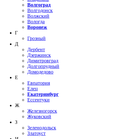
Волгоград
Волгодонск
Волжский
Вологда
Воронеж
Г
Грозный
Д
Дербент
Дзержинск
Димитровград
Долгопрудный
Домодедово
Е
Евпатория
Елец
Екатеринбург
Ессентуки
Ж
Железногорск
Жуковский
З
Зеленодольск
Златоуст
И