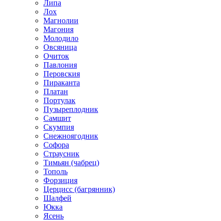
Липа
Лох
Магнолии
Магония
Молодило
Овсяница
Очиток
Павлония
Перовския
Пираканта
Платан
Портулак
Пузыреплодник
Самшит
Скумпия
Снежноягодник
Софора
Страусник
Тимьян (чабрец)
Тополь
Форзиция
Церцисс (багрянник)
Шалфей
Юкка
Ясень