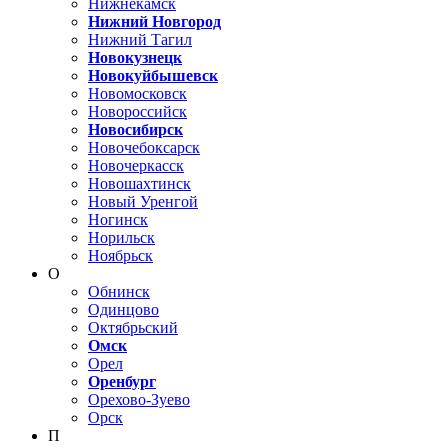
Нижнекамск
Нижний Новгород
Нижний Тагил
Новокузнецк
Новокуйбышевск
Новомосковск
Новороссийск
Новосибирск
Новочебоксарск
Новочеркасск
Новошахтинск
Новый Уренгой
Ногинск
Норильск
Ноябрьск
О
Обнинск
Одинцово
Октябрьский
Омск
Орел
Оренбург
Орехово-Зуево
Орск
П