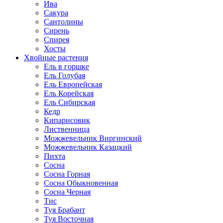
Ива
Сакура
Сантолины
Сирень
Спирея
Хосты
Хвойные растения
Ель в горшке
Ель Голубая
Ель Европейская
Ель Корейская
Ель Сибирская
Кедр
Кипарисовик
Лиственница
Можжевельник Виргинский
Можжевельник Казацкий
Пихта
Сосна
Сосна Горная
Сосна Обыкновенная
Сосна Черная
Тис
Туя Брабант
Туя Восточная