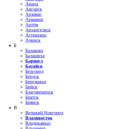
Анапа
Ангарск
Арзамас
Армавир
Артём
Архангельск
Астрахань
Ачинск
Б
Балаково
Балашиха
Барнаул
Батайск
Белгород
Бердск
Березники
Бийск
Благовещенск
Братск
Брянск
В
Великий Новгород
Владивосток
Владикавказ
Владимир