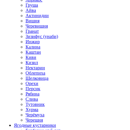
Груша
Айва
Актинидии
Вишня
Черевишня
Гранат
Зизифус (унаби)
Инжир
Калина
Каштан
Киви
Кизил
Нектарин
Облепиха
Шелковица
Орехи
Персик
Рябина
Слива
Тутовник
Хурма
Черёмуха
Черешня
Ягодные кустарники