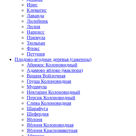
Ирис
Клематис
Лаванда
Лилейник
Лилия
Нарцисс
Примула
Тюльпан
Флокс
Петуния
Плодово-ягодные деревья (саженцы)
Абрикос Колоновидный
Адамово яблоко (маклюра)
Вишня Войлочная
Груша Колоновидная
Мушмула
Нектарин Колоновидный
Персик Колоновидный
Слива Колоновидная
Шарафуга
Шефердия
Яблоня
Яблоня Колоновидная
Яблоня Красномякотная
Абрикос