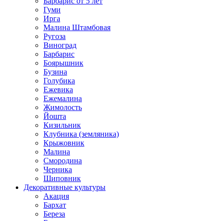
Барбарис от 5 лет
Гуми
Ирга
Малина Штамбовая
Ругоза
Виноград
Барбарис
Боярышник
Бузина
Голубика
Ежевика
Ежемалина
Жимолость
Йошта
Кизильник
Клубника (земляника)
Крыжовник
Малина
Смородина
Черника
Шиповник
Декоративные культуры
Акация
Бархат
Береза