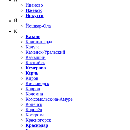
Иваново
Ижевск
Иркутск
Й
Йошкар-Ола
К
Казань
Калининград
Калуга
Каменск-Уральский
Камышин
Каспийск
Кемерово
Керчь
Киров
Кисловодск
Ковров
Коломна
Комсомольск-на-Амуре
Копейск
Королёв
Кострома
Красногорск
Краснодар